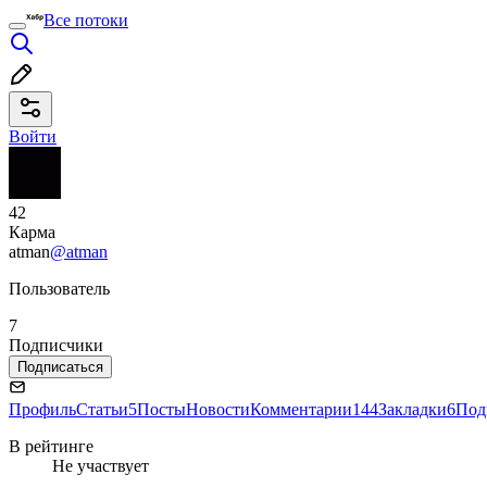
Все потоки
Войти
42
Карма
atman
@atman
Пользователь
7
Подписчики
Подписаться
Профиль
Статьи
5
Посты
Новости
Комментарии
144
Закладки
6
Под
В рейтинге
Не участвует